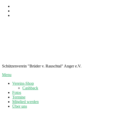
Skip
To
Content
Schützenverein "Brüder v. Rauschtal" Anger e.V.
Menu
Vereins-Shop
Cashback
Fotos
Termine
Mitglied werden
Über uns