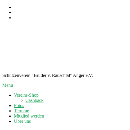
Skip
To
Content
Schützenverein "Brüder v. Rauschtal" Anger e.V.
Menu
Vereins-Shop
Cashback
Fotos
Termine
Mitglied werden
Über uns