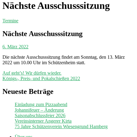
Nächste Ausschusssitzung
Termine
Nächste Ausschusssitzung
6. März 2022
Die nächste Ausschusssitzung findet am Sonntag, den 13. März
2022 um 10.00 Uhr im Schützenheim statt.
Beitragsnavigation
Auf geht’s! Wir dürfen wieder.
Königs-, Preis- und Pokalschießen 2022
Neueste Beträge
Einladung zum Pizzaabend
Johannifeuer – Änderung
Saisonabschlussfeier 2026
Vereinsinterner Angerer Kirta
75 Jahre Schützenverein Wiesengrund Hamberg
Über uns